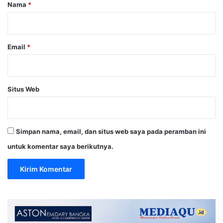
r
Nama
*
*
Email
*
Situs Web
Simpan nama, email, dan situs web saya pada peramban ini
untuk komentar saya berikutnya.