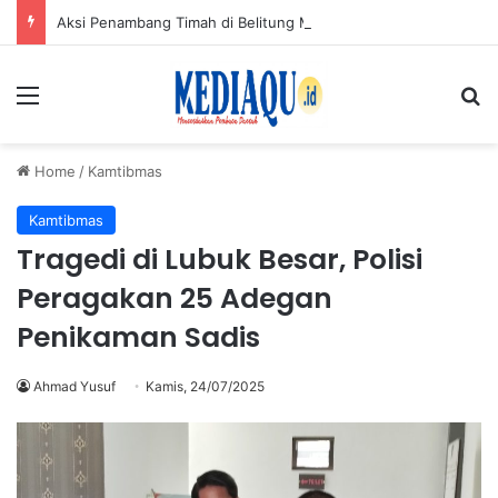
Aksi Penambang Timah di Belitung Mengemuka, Bambang Patijaya Dorong Perpres Segera Terbit
Menu
Se
Home
/
Kamtibmas
Kamtibmas
Tragedi di Lubuk Besar, Polisi
Peragakan 25 Adegan
Penikaman Sadis
Ahmad Yusuf
Kamis, 24/07/2025