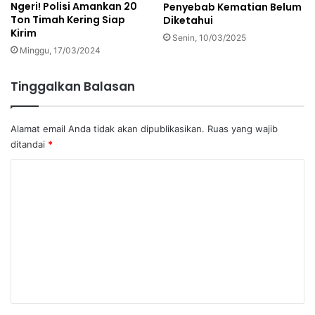
Ngeri! Polisi Amankan 20
Penyebab Kematian Belum
Ton Timah Kering Siap
Diketahui
Kirim
Senin, 10/03/2025
Minggu, 17/03/2024
Tinggalkan Balasan
Alamat email Anda tidak akan dipublikasikan.
Ruas yang wajib
ditandai
*
K
o
m
e
n
t
a