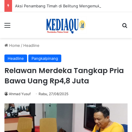
Aksi Penambang Timah di Belitung Mengemuka, Bambang Patijaya Dorong Perpres Segera Terbit
Menu
Se
Home
/
Headline
Headline
Pangkalpinang
Relawan Merdeka Tangkap Pria
Bawa Uang Rp4,8 Juta
Ahmad Yusuf
Rabu, 27/08/2025