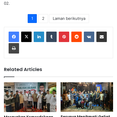
02.
1
2
Laman berikutnya
LinkedIn
Tumblr
Pinterest
Reddit
VKontakte
Share via Email
Print
Related Articles
Serunya Menikmati Geliat
Merayakan Kemerdekaan