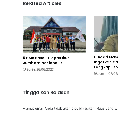
Related Articles
Hindari Masa
6 PMR Basel Dilepas Ikuti
Ingatkan Ca
Jumbara Nasional IX
Lengkapi D
Senin, 26/06/2023
Jumat, 02/05
Tinggalkan Balasan
Alamat email Anda tidak akan dipublikasikan.
Ruas yang wa
K