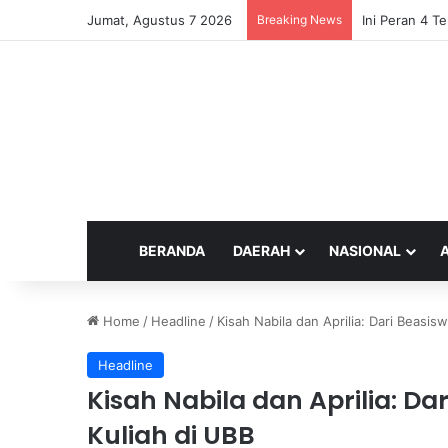
Jumat, Agustus 7 2026
Breaking News
Ini Peran 4 Te
BERANDA
DAERAH
NASIONAL
Home
/
Headline
/
Kisah Nabila dan Aprilia: Dari Beasi
Headline
Kisah Nabila dan Aprilia: D
Kuliah di UBB