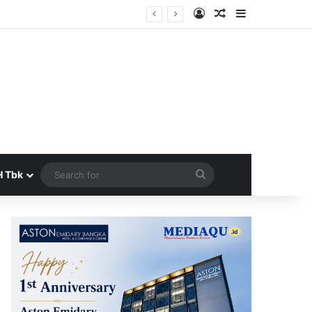
Log In
Random Article
Sidebar
Search
H Tbk
for