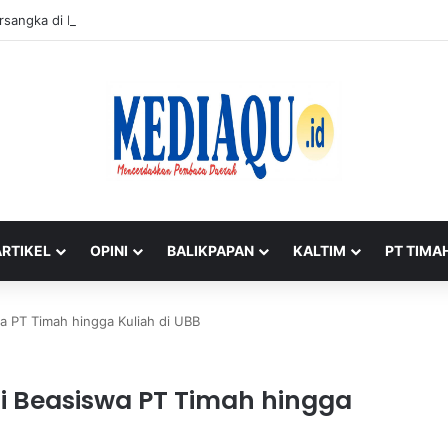
rsangka di Balik 52,5 Ton Pasir Timah Ilegal Belitung
ARTIKEL
OPINI
BALIKPAPAN
KALTIM
PT TIMA
swa PT Timah hingga Kuliah di UBB
ari Beasiswa PT Timah hingga