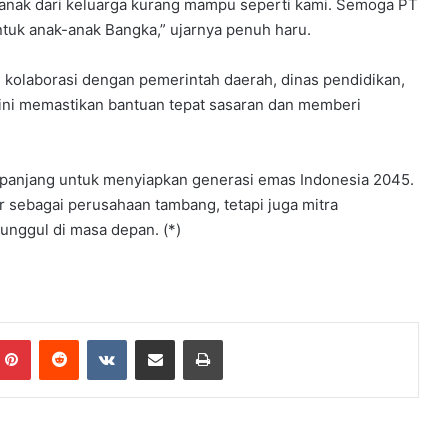
-anak dari keluarga kurang mampu seperti kami. Semoga PT
ntuk anak-anak Bangka,” ujarnya penuh haru.
kolaborasi dengan pemerintah daerah, dinas pendidikan,
 ini memastikan bantuan tepat sasaran dan memberi
ka panjang untuk menyiapkan generasi emas Indonesia 2045.
r sebagai perusahaan tambang, tetapi juga mitra
nggul di masa depan. (*)
mblr
Pinterest
Reddit
VKontakte
Share via Email
Print