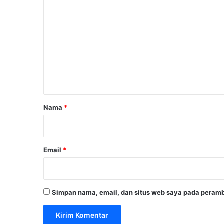
o
m
e
n
t
a
r
Nama
*
*
Email
*
Simpan nama, email, dan situs web saya pada peramb