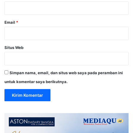
*
Email
*
Situs Web
Simpan nama, email, dan situs web saya pada peramban ini
untuk komentar saya berikutnya.