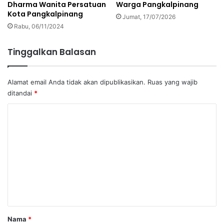
Dharma Wanita Persatuan
Warga Pangkalpinang
Kota Pangkalpinang
Jumat, 17/07/2026
Rabu, 06/11/2024
Tinggalkan Balasan
Alamat email Anda tidak akan dipublikasikan.
Ruas yang wajib
ditandai
*
K
o
m
e
n
t
a
r
Nama
*