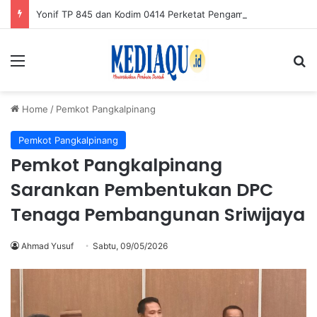
Yonif TP 845 dan Kodim 0414 Perketat Pengamanan GBT Gantung
Menu
Se
Home
/
Pemkot Pangkalpinang
Pemkot Pangkalpinang
Pemkot Pangkalpinang
Sarankan Pembentukan DPC
Tenaga Pembangunan Sriwijaya
Ahmad Yusuf
Sabtu, 09/05/2026