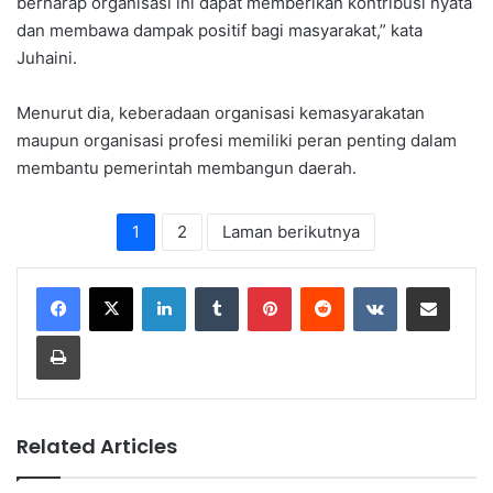
berharap organisasi ini dapat memberikan kontribusi nyata
dan membawa dampak positif bagi masyarakat,” kata
Juhaini.
Menurut dia, keberadaan organisasi kemasyarakatan
maupun organisasi profesi memiliki peran penting dalam
membantu pemerintah membangun daerah.
1
2
Laman berikutnya
LinkedIn
Tumblr
Pinterest
Reddit
VKontakte
Share via Email
Print
Related Articles