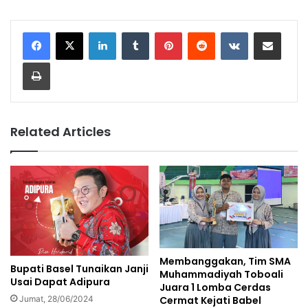
LinkedIn
Tumblr
Pinterest
Reddit
VKontakte
Share via Email
Print
Related Articles
Membanggakan, Tim SMA
Bupati Basel Tunaikan Janji
Muhammadiyah Toboali
Usai Dapat Adipura
Juara 1 Lomba Cerdas
Jumat, 28/06/2024
Cermat Kejati Babel