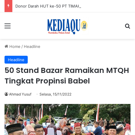
Donor Darah HUT ke-50 PT TIMAH di Karimun Kumpulkan 120 Kantong Darah
Menu
Se
Home
/
Headline
Headline
50 Stand Bazar Ramaikan MTQH
Tingkat Propinsi Babel
Ahmad Yusuf
Selasa, 15/11/2022