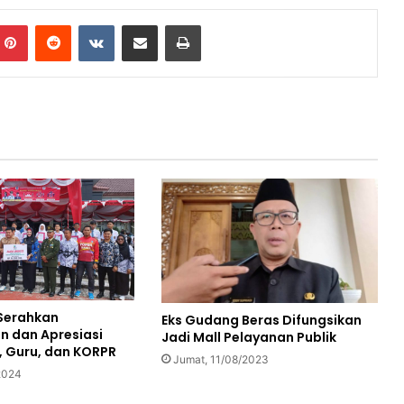
mblr
Pinterest
Reddit
VKontakte
Share via Email
Print
 Serahkan
Eks Gudang Beras Difungsikan
 dan Apresiasi
Jadi Mall Pelayanan Publik
 Guru, dan KORPR
Jumat, 11/08/2023
2024