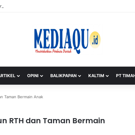
ng Timah di Belitung Mengemuka, Bambang Patijaya Dorong Perpres Seg
ARTIKEL
OPINI
BALIKPAPAN
KALTIM
PT TIMA
an Taman Bermain Anak
un RTH dan Taman Bermain