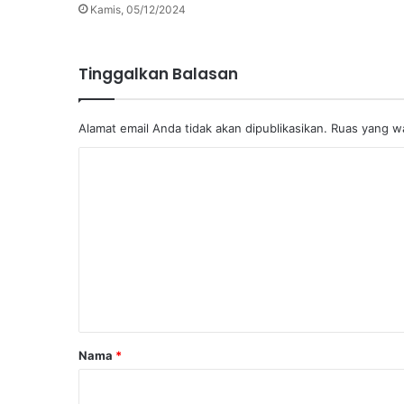
Kamis, 05/12/2024
Tinggalkan Balasan
Alamat email Anda tidak akan dipublikasikan.
Ruas yang wa
K
o
m
e
n
t
a
r
Nama
*
*