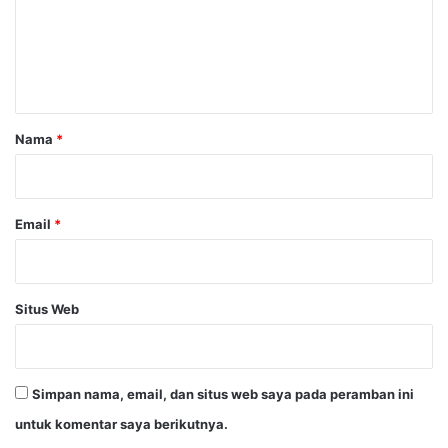
e
n
t
a
r
Nama
*
*
Email
*
Situs Web
Simpan nama, email, dan situs web saya pada peramban ini
untuk komentar saya berikutnya.