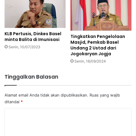
KLB Pertusis, Dinkes Basel
Tingkatkan Pengelolaan
minta Balita di Imunisasi
Masjid, Pemkab Basel
Senin, 10/07/2023
Undang 2 Ustad dari
Jogokaryan Jogja
Senin, 16/09/2024
Tinggalkan Balasan
Alamat email Anda tidak akan dipublikasikan.
Ruas yang wajib
ditandai
*
K
o
m