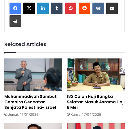
LinkedIn
Tumblr
Pinterest
Reddit
VKontakte
Share via Email
Print
Related Articles
Muhammadiyah Sambut
182 Calon Haji Bangka
Gembira Gencatan
Selatan Masuk Asrama Haji
Senjata Palestina-Israel
8 Mei
Jumat, 17/01/2025
Kamis, 17/04/2025