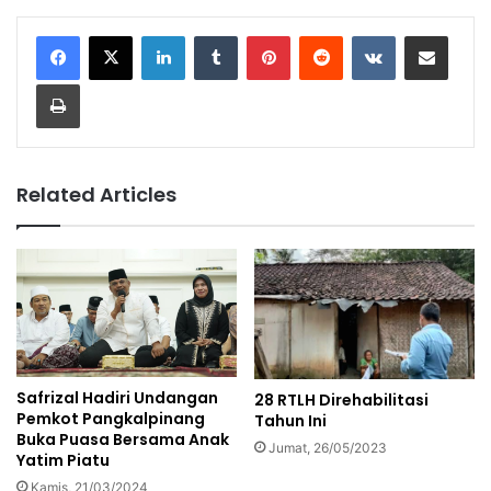
LinkedIn
Tumblr
Pinterest
Reddit
VKontakte
Share via Email
Print
Related Articles
Safrizal Hadiri Undangan
28 RTLH Direhabilitasi
Pemkot Pangkalpinang
Tahun Ini
Buka Puasa Bersama Anak
Jumat, 26/05/2023
Yatim Piatu
Kamis, 21/03/2024