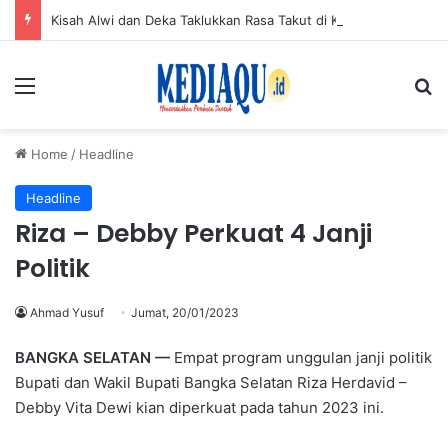
Kisah Alwi dan Deka Taklukkan Rasa Takut di Khitanan Massal HUT ke-50 PT TIMAH
Menu
Se
Home
/
Headline
Headline
Riza – Debby Perkuat 4 Janji
Politik
Ahmad Yusuf
Jumat, 20/01/2023
BANGKA SELATAN —
Empat program unggulan janji politik
Bupati dan Wakil Bupati Bangka Selatan Riza Herdavid –
Debby Vita Dewi kian diperkuat pada tahun 2023 ini.