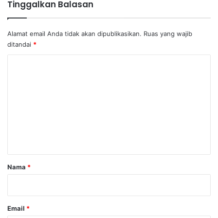
Tinggalkan Balasan
Alamat email Anda tidak akan dipublikasikan.
Ruas yang wajib
ditandai
*
K
o
m
e
n
t
a
r
Nama
*
*
Email
*