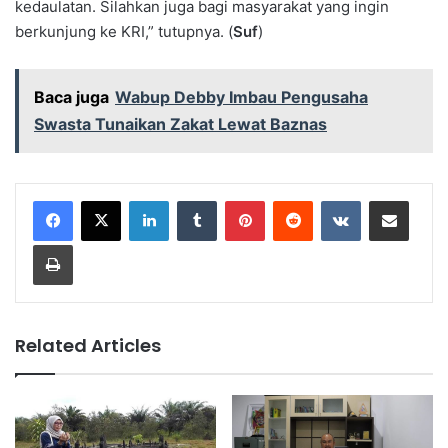
kedaulatan. Silahkan juga bagi masyarakat yang ingin
berkunjung ke KRI,” tutupnya. (
Suf
)
Baca juga
Wabup Debby Imbau Pengusaha
Swasta Tunaikan Zakat Lewat Baznas
LinkedIn
Tumblr
Pinterest
Reddit
VKontakte
Share via Email
Print
Related Articles