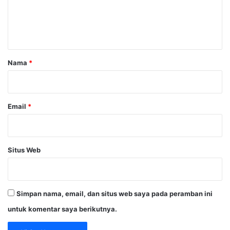
n
t
a
r
Nama
*
*
Email
*
Situs Web
Simpan nama, email, dan situs web saya pada peramban ini
untuk komentar saya berikutnya.