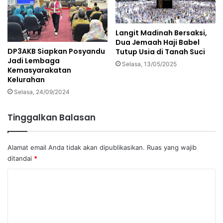
Langit Madinah Bersaksi,
Dua Jemaah Haji Babel
DP3AKB Siapkan Posyandu
Tutup Usia di Tanah Suci
Jadi Lembaga
Selasa, 13/05/2025
Kemasyarakatan
Kelurahan
Selasa, 24/09/2024
Tinggalkan Balasan
Alamat email Anda tidak akan dipublikasikan.
Ruas yang wajib
ditandai
*
K
o
m
e