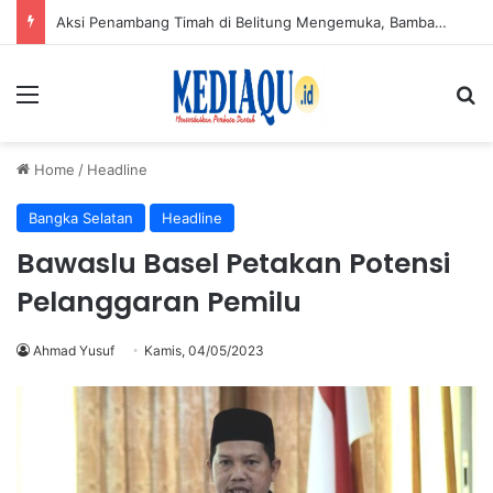
Aksi Penambang Timah di Belitung Mengemuka, Bambang Patijaya Dorong Perpres Segera Terbit
Menu
Se
Home
/
Headline
Bangka Selatan
Headline
Bawaslu Basel Petakan Potensi
Pelanggaran Pemilu
Ahmad Yusuf
Kamis, 04/05/2023