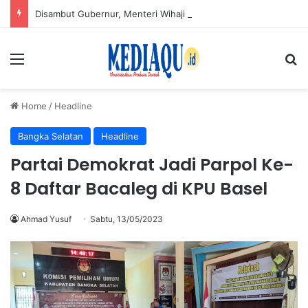
Disambut Gubernur, Menteri Wihaji Pantau Langsung Upaya Cegah Stunting di Babel
Menu
Se
Home
/
Headline
Bangka Selatan
Headline
Partai Demokrat Jadi Parpol Ke-
8 Daftar Bacaleg di KPU Basel
Ahmad Yusuf
Sabtu, 13/05/2023