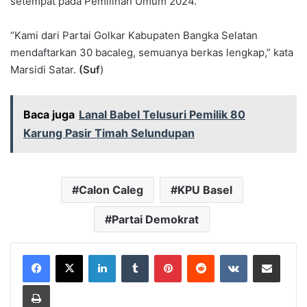
setempat pada Pemilihan Umum 2024.
“Kami dari Partai Golkar Kabupaten Bangka Selatan
mendaftarkan 30 bacaleg, semuanya berkas lengkap,” kata
Marsidi Satar.
(Suf
)
Baca juga
Lanal Babel Telusuri Pemilik 80
Karung Pasir Timah Selundupan
Calon Caleg
KPU Basel
Partai Demokrat
LinkedIn
Tumblr
Pinterest
Reddit
VKontakte
Share via Email
Print