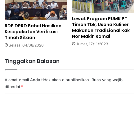
Lewat Program PUMK PT
Timah Tbk, Usaha Kuliner
RDP DPRD Babel Hasilkan
Makanan Tradisional Kak
Kesepakatan Verifikasi
Nor Makin Ramai
Timah Sitaan
Jumat, 17/11/2023
Selasa, 04/08/2026
Tinggalkan Balasan
Alamat email Anda tidak akan dipublikasikan.
Ruas yang wajib
ditandai
*
K
o
m
e
n