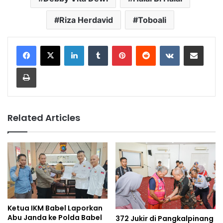
Riza Herdavid
Toboali
LinkedIn
Tumblr
Pinterest
Reddit
VKontakte
Share via Email
Print
Related Articles
Ketua IKM Babel Laporkan
Abu Janda ke Polda Babel
372 Jukir di Pangkalpinang