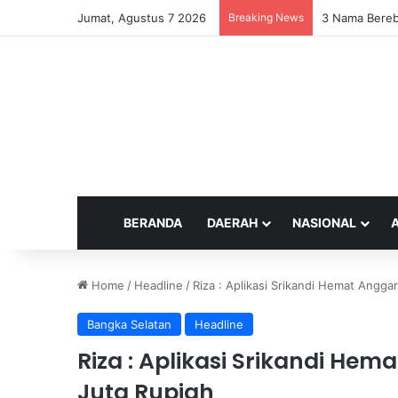
Jumat, Agustus 7 2026
Breaking News
3 Nama Bereb
BERANDA
DAERAH
NASIONAL
Home
/
Headline
/
Riza : Aplikasi Srikandi Hemat Angg
Bangka Selatan
Headline
Riza : Aplikasi Srikandi He
Juta Rupiah