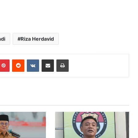
ndi
Riza Herdavid
mblr
Pinterest
Reddit
VKontakte
Share via Email
Print