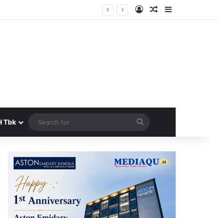
Log In
Random Article
Sidebar
Search
H Tbk
for