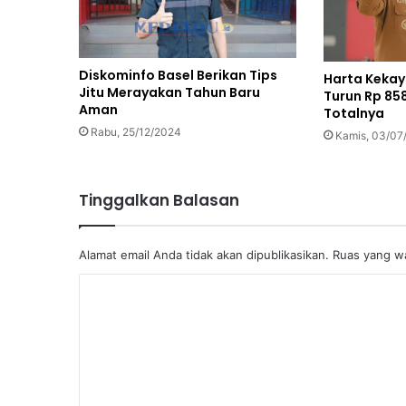
Diskominfo Basel Berikan Tips
Harta Kekay
Jitu Merayakan Tahun Baru
Turun Rp 858
Aman
Totalnya
Rabu, 25/12/2024
Kamis, 03/07
Tinggalkan Balasan
Alamat email Anda tidak akan dipublikasikan.
Ruas yang wa
K
o
m
e
n