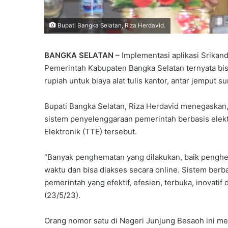
Bupati Bangka Selatan, Riza Herdavid.
BANGKA SELATAN –
Implementasi aplikasi Srikand
Pemerintah Kabupaten Bangka Selatan ternyata bi
rupiah untuk biaya alat tulis kantor, antar jemput su
Bupati Bangka Selatan, Riza Herdavid menegaska
sistem penyelenggaraan pemerintah berbasis elekt
Elektronik (TTE) tersebut.
“Banyak penghematan yang dilakukan, baik penghe
waktu dan bisa diakses secara online. Sistem ber
pemerintah yang efektif, efesien, terbuka, inovatif
(23/5/23).
Orang nomor satu di Negeri Junjung Besaoh ini mel