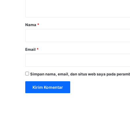
t
a
r
Nama
*
*
Email
*
Simpan nama, email, dan situs web saya pada peramb