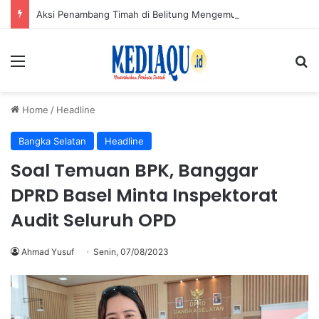
Aksi Penambang Timah di Belitung Mengemuka, Bambang Patijaya Dorong Perpres Segera Terbit
Menu
Se
Home
/
Headline
Bangka Selatan
Headline
Soal Temuan BPK, Banggar
DPRD Basel Minta Inspektorat
Audit Seluruh OPD
Ahmad Yusuf
Senin, 07/08/2023