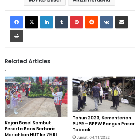
LinkedIn
Tumblr
Pinterest
Reddit
VKontakte
Share via Email
Print
Related Articles
Tahun 2023, Kementerian
Kajari Basel Sambut
PUPR – BPPW Bangun Pasar
Peserta Baris Berbaris
Toboali
Meriahkan HUT ke 79 RI
Jumat, 04/11/2022