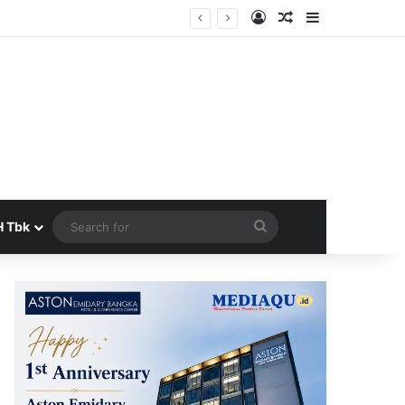
Log In
Random Article
Sidebar
Search
H Tbk
for