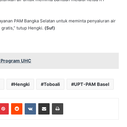
ayanan PAM Bangka Selatan untuk meminta penyaluran air
 gratis,” tutup Hengki.
(Suf)
n Program UHC
Hengki
Toboali
UPT-PAM Basel
mblr
Pinterest
Reddit
VKontakte
Share via Email
Print