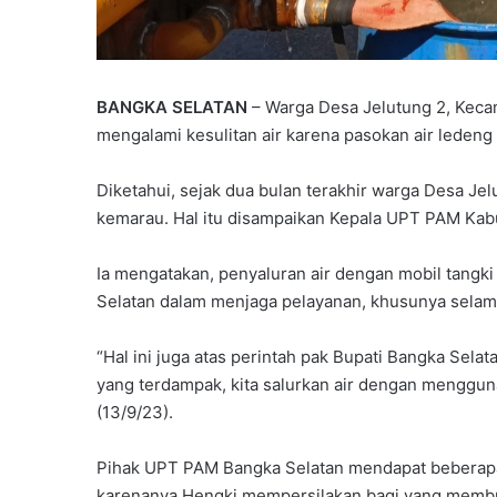
BANGKA SELATAN
– Warga Desa Jelutung 2, Kec
mengalami kesulitan air karena pasokan air ledeng 
Diketahui, sejak dua bulan terakhir warga Desa Je
kemarau. Hal itu disampaikan Kepala UPT PAM Kab
Ia mengatakan, penyaluran air dengan mobil tang
Selatan dalam menjaga pelayanan, khusunya selam
“Hal ini juga atas perintah pak Bupati Bangka Se
yang terdampak, kita salurkan air dengan mengguna
(13/9/23).
Pihak UPT PAM Bangka Selatan mendapat beberapa p
karenanya Hengki mempersilakan bagi yang membu