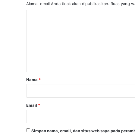
Alamat email Anda tidak akan dipublikasikan.
Ruas yang wa
K
o
m
e
n
t
a
r
Nama
*
*
Email
*
Simpan nama, email, dan situs web saya pada peramb