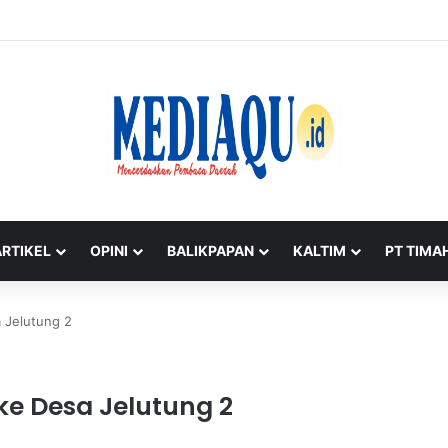
HUT ke-50 PT TIMAH di Karimun Kumpulkan 120 Kantong Darah
ARTIKEL
OPINI
BALIKPAPAN
KALTIM
PT TIMA
a Jelutung 2
 ke Desa Jelutung 2