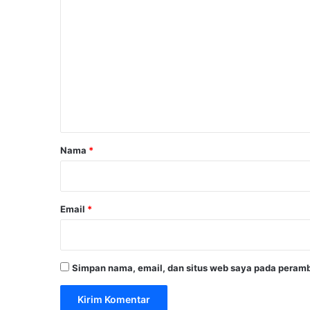
K
o
m
e
n
t
a
r
Nama
*
*
Email
*
Simpan nama, email, dan situs web saya pada peramb