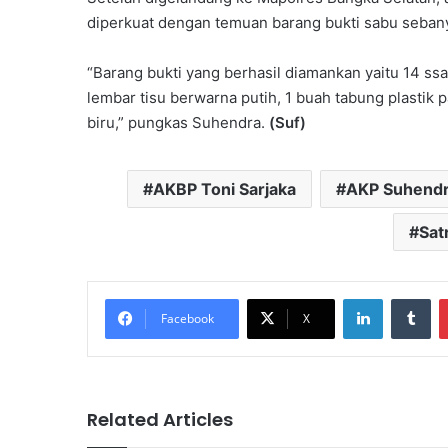
diperkuat dengan temuan barang bukti sabu sebany
“Barang bukti yang berhasil diamankan yaitu 14 ss
lembar tisu berwarna putih, 1 buah tabung plastik 
biru,” pungkas Suhendra.
(Suf)
AKBP Toni Sarjaka
AKP Suhend
Sat
LinkedIn
Tu
Facebook
X
Related Articles