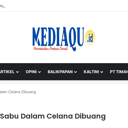
ng Timah di Belitung Mengemuka, Bambang Patijaya Dorong Perpres Seg
ARTIKEL
OPINI
BALIKPAPAN
KALTIM
PT TIMA
Dalam Celana Dibuang
ket Sabu Dalam Celana Dibuang