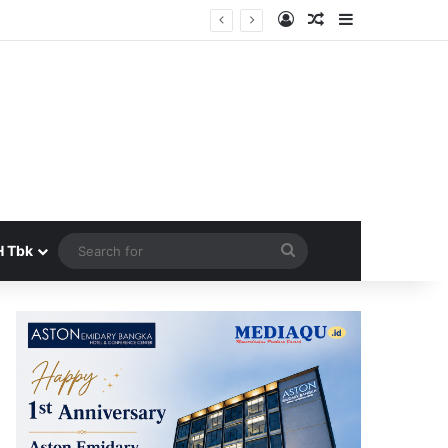
Log In
Random Article
Sidebar
era Terbit
Search
H Tbk
for