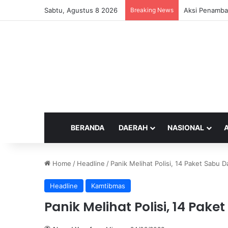
Sabtu, Agustus 8 2026
Breaking News
Aksi Penamba
BERANDA
DAERAH
NASIONAL
Home
/
Headline
/
Panik Melihat Polisi, 14 Paket Sabu 
Headline
Kamtibmas
Panik Melihat Polisi, 14 Pa