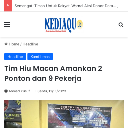
Semangat ‘Timah Untuk Rakyat’ Warnai Aksi Donor Darah HUT ke-50 PT Timah di Jakarta
Menu
Se
Home
/
Headline
Headline
Kamtibmas
Tim Hiu Macan Amankan 2
Ponton dan 9 Pekerja
Ahmad Yusuf
Sabtu, 11/11/2023