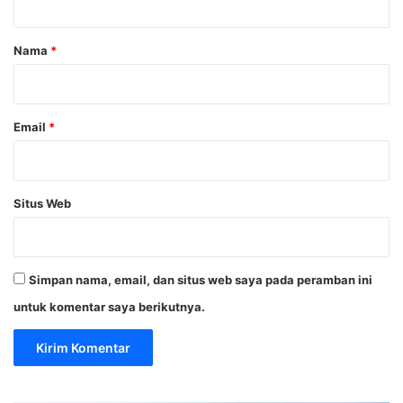
a
r
Nama
*
*
Email
*
Situs Web
Simpan nama, email, dan situs web saya pada peramban ini
untuk komentar saya berikutnya.