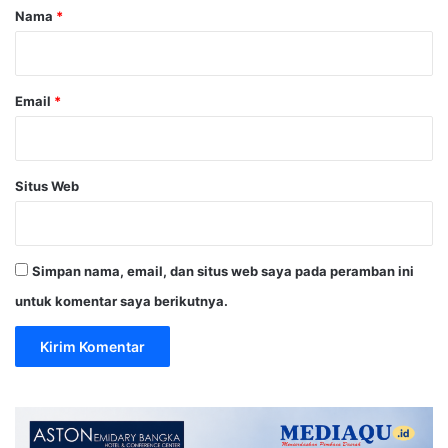
r
Nama
*
*
Email
*
Situs Web
Simpan nama, email, dan situs web saya pada peramban ini
untuk komentar saya berikutnya.