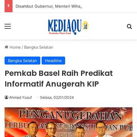
Disambut Gubernur, Menteri Wihaji Pantau Langsung Upaya Cegah Stunting di Babel
Menu
Se
Home
/
Bangka Selatan
Bangka Selatan
Headline
Pemkab Basel Raih Predikat
Informatif Anugerah KIP
Ahmad Yusuf
Selasa, 02/01/2024