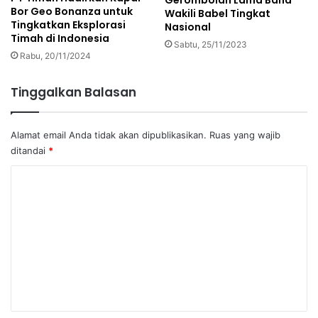
Gerombolan Lama Band
Bor Geo Bonanza untuk
Wakili Babel Tingkat
Tingkatkan Eksplorasi
Nasional
Timah di Indonesia
Sabtu, 25/11/2023
Rabu, 20/11/2024
Tinggalkan Balasan
Alamat email Anda tidak akan dipublikasikan.
Ruas yang wajib
ditandai
*
K
o
m
e
n
t
a