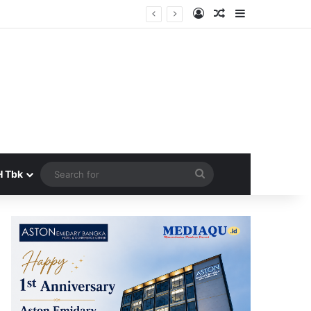
Log In
Random Article
Sidebar
Search
H Tbk
for