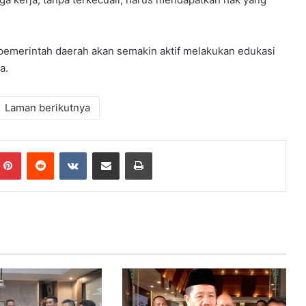
pemerintah daerah akan semakin aktif melakukan edukasi
a.
Laman berikutnya
mblr
Pinterest
Reddit
VKontakte
Share via Email
Print