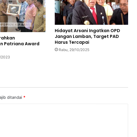
Hidayat Arsani Ingatkan OPD
Jangan Lamban, Target PAD
rahkan
Harus Tercapai
n Patriana Award
Rabu, 29/10/2025
6/2023
jib ditandai
*