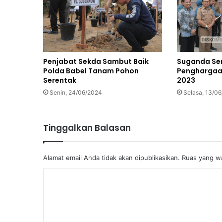
Penjabat Sekda Sambut Baik
Suganda Se
Polda Babel Tanam Pohon
Penghargaa
Serentak
2023
Senin, 24/06/2024
Selasa, 13/0
Tinggalkan Balasan
Alamat email Anda tidak akan dipublikasikan.
Ruas yang wa
K
o
m
e