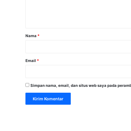
n
t
a
r
Nama
*
*
Email
*
Simpan nama, email, dan situs web saya pada peramb