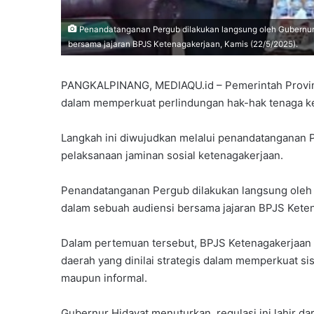
Penandatanganan Pergub dilakukan langsung oleh Gubernur 
bersama jajaran BPJS Ketenagakerjaan, Kamis (22/5/2025).
PANGKALPINANG, MEDIAQU.id – Pemerintah Provin
dalam memperkuat perlindungan hak-hak tenaga ker
Langkah ini diwujudkan melalui penandatanganan Pe
pelaksanaan jaminan sosial ketenagakerjaan.
Penandatanganan Pergub dilakukan langsung oleh 
dalam sebuah audiensi bersama jajaran BPJS Keten
Dalam pertemuan tersebut, BPJS Ketenagakerjaan m
daerah yang dinilai strategis dalam memperkuat sis
maupun informal.
Gubernur Hidayat menuturkan, regulasi ini lahir d