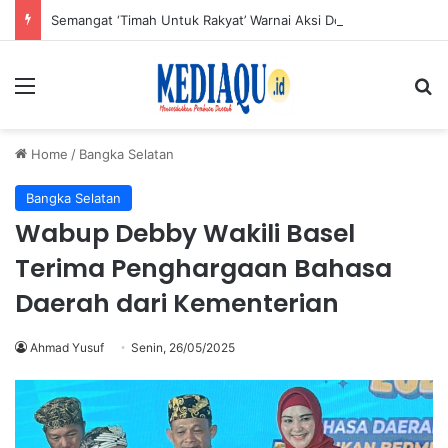
Semangat ‘Timah Untuk Rakyat’ Warnai Aksi Donor Darah HUT ke-50 PT Timah di Jakarta
Menu
Se
Home
/
Bangka Selatan
Bangka Selatan
Wabup Debby Wakili Basel
Terima Penghargaan Bahasa
Daerah dari Kementerian
Ahmad Yusuf
Senin, 26/05/2025