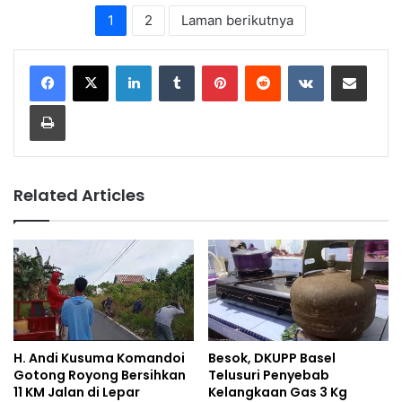
1
2
Laman berikutnya
LinkedIn
Tumblr
Pinterest
Reddit
VKontakte
Share via Email
Print
Related Articles
H. Andi Kusuma Komandoi
Besok, DKUPP Basel
Gotong Royong Bersihkan
Telusuri Penyebab
11 KM Jalan di Lepar
Kelangkaan Gas 3 Kg