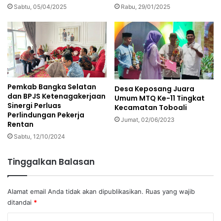
Sabtu, 05/04/2025
Rabu, 29/01/2025
Pemkab Bangka Selatan
Desa Keposang Juara
dan BPJS Ketenagakerjaan
Umum MTQ Ke-11 Tingkat
Sinergi Perluas
Kecamatan Toboali
Perlindungan Pekerja
Jumat, 02/06/2023
Rentan
Sabtu, 12/10/2024
Tinggalkan Balasan
Alamat email Anda tidak akan dipublikasikan.
Ruas yang wajib
ditandai
*
K