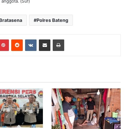
 anggota. (Suf)
Bratasena
Polres Bateng
mblr
Pinterest
Reddit
VKontakte
Share via Email
Print