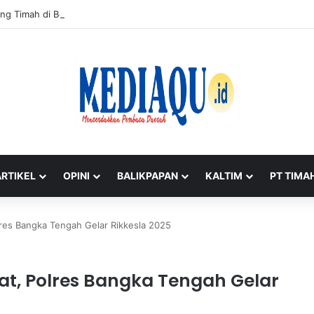
ng Timah di Belitung Mengemuka, Bambang Patijaya Dorong Perpres Seg
ARTIKEL
OPINI
BALIKPAPAN
KALTIM
PT TIMA
lres Bangka Tengah Gelar Rikkesla 2025
at, Polres Bangka Tengah Gelar