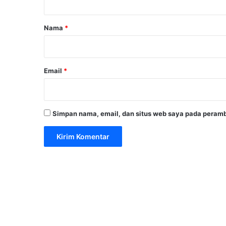
a
r
Nama
*
*
Email
*
Simpan nama, email, dan situs web saya pada peramb