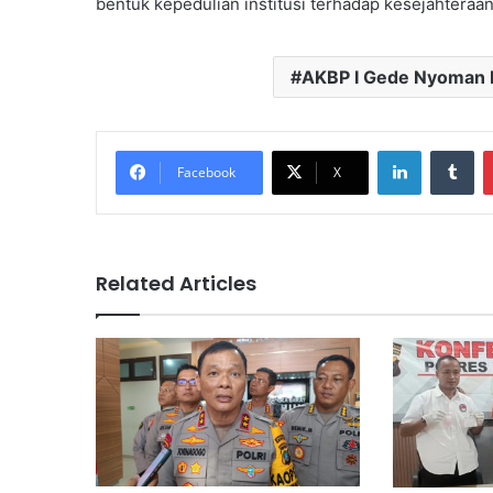
bentuk kepedulian institusi terhadap kesejahteraan
AKBP I Gede Nyoman 
LinkedIn
Tu
Facebook
X
Related Articles