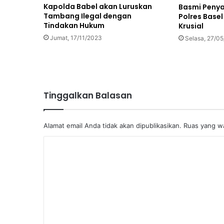
Kapolda Babel akan Luruskan
Basmi Penya
Tambang Ilegal dengan
Polres Base
Tindakan Hukum
Krusial
Jumat, 17/11/2023
Selasa, 27/0
Tinggalkan Balasan
Alamat email Anda tidak akan dipublikasikan.
Ruas yang wa
K
o
m
e
n
t