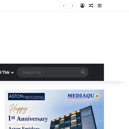
Log In
Random Article
Sidebar
era Terbit
Search
H Tbk
for