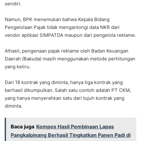
sendiri.
Namun, BPK menemukan bahwa Kepala Bidang
Pengelolaan Pajak tidak mengantongi data NKR dari
vendor aplikasi SIMPATDA maupun dari pengelola reklame.
Alhasil, pengenaan pajak reklame oleh Badan Keuangan
Daerah (Bakuda) masih menggunakan metode perhitungan
yang keliru.
Dari 18 kontrak yang diminta, hanya tiga kontrak yang
berhasil dikumpulkan. Salah satu contoh adalah PT CKM,
yang hanya menyerahkan satu dari tujuh kontrak yang
diminta.
Baca juga
Kompos Hasil Pembinaan Lapas
Pangkalpinang Berhasil Tingkatkan Panen Padi di