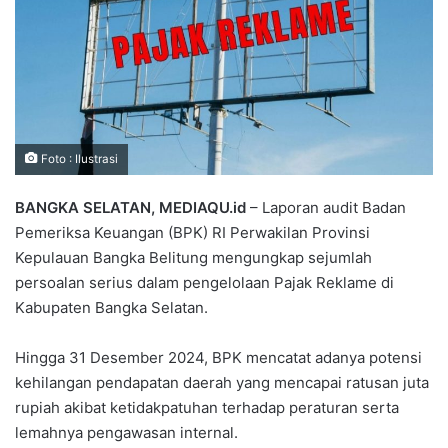
Foto : Ilustrasi
BANGKA SELATAN, MEDIAQU.id
– Laporan audit Badan
Pemeriksa Keuangan (BPK) RI Perwakilan Provinsi
Kepulauan Bangka Belitung mengungkap sejumlah
persoalan serius dalam pengelolaan Pajak Reklame di
Kabupaten Bangka Selatan.
Hingga 31 Desember 2024, BPK mencatat adanya potensi
kehilangan pendapatan daerah yang mencapai ratusan juta
rupiah akibat ketidakpatuhan terhadap peraturan serta
lemahnya pengawasan internal.