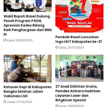
Wakil Bupati Basel Dukung
Penuh Program P4GN,
Apresiasi Kades Bikang
Raih Penghargaan dari BNN
RI
Pemkab Basel Luncurkan
Kamis, 06/03/2025
logo HUT Kabupaten ke-21
Sabtu, 20/01/2024
27 Anak Dikhitan Gratis,
Ratusan Sapi di Kabupaten
Pemdes Airbara Hadirkan
Bangka Selatan Jalani
Layanan Laser dan
Vaksinasi LSD
Bingkisan Spesial
Jumat, 27/10/2023
Kamis, 26/06/2025