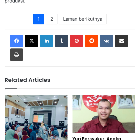
produksi.
1
2
Laman berikutnya
LinkedIn
Tumblr
Pinterest
Reddit
VKontakte
Share via Email
Print
Related Articles
Yuri Bersyukur, Angka