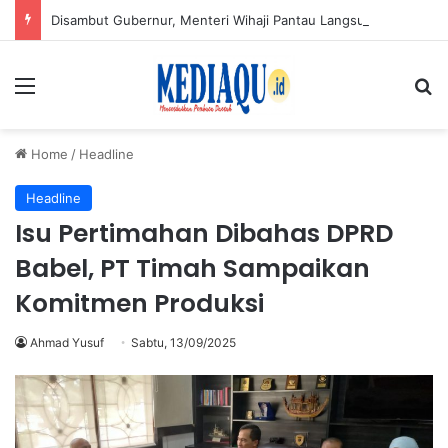
Disambut Gubernur, Menteri Wihaji Pantau Langsung Upaya Cegah Stunting di Babel
Menu
Se
Home
/
Headline
Headline
Isu Pertimahan Dibahas DPRD
Babel, PT Timah Sampaikan
Komitmen Produksi
Ahmad Yusuf
Sabtu, 13/09/2025