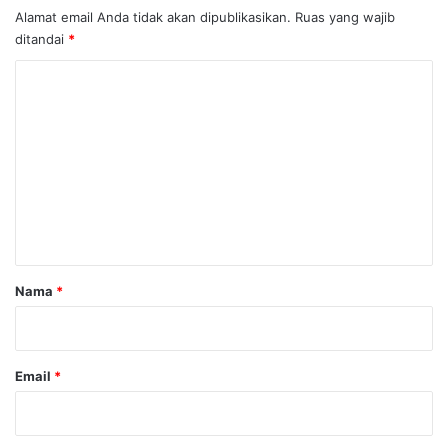
Alamat email Anda tidak akan dipublikasikan.
Ruas yang wajib
ditandai
*
K
o
m
e
n
t
a
r
Nama
*
*
Email
*