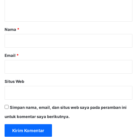
n
t
a
r
Nama
*
*
Email
*
Situs Web
Simpan nama, email, dan situs web saya pada peramban ini
untuk komentar saya berikutnya.