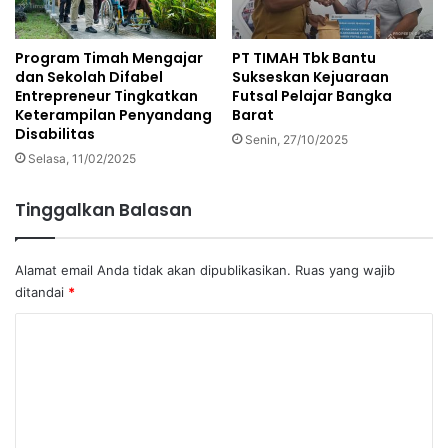
Program Timah Mengajar
PT TIMAH Tbk Bantu
dan Sekolah Difabel
Sukseskan Kejuaraan
Entrepreneur Tingkatkan
Futsal Pelajar Bangka
Keterampilan Penyandang
Barat
Disabilitas
Senin, 27/10/2025
Selasa, 11/02/2025
Tinggalkan Balasan
Alamat email Anda tidak akan dipublikasikan.
Ruas yang wajib
ditandai
*
K
o
m
e