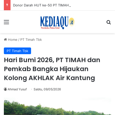
Donor Darah HUT ke-50 PT TIMAH di Karimun Kumpulkan 120 Kantong Darah
Menu
Se
Home
/
PT Timah Tbk
PT Timah Tbk
Hari Bumi 2026, PT TIMAH dan
Pemkab Bangka Hijaukan
Kolong AKHLAK Air Kantung
Ahmad Yusuf
Sabtu, 09/05/2026