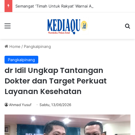
Semangat ‘Timah Untuk Rakyat’ Warnai Aksi Donor Darah HUT ke-50 PT Timah di Jakarta
Menu
Se
Home
/
Pangkalpinang
Pangkalpinang
dr Idil Ungkap Tantangan
Dokter dan Target Perkuat
Layanan Kesehatan
Ahmad Yusuf
Sabtu, 13/06/2026