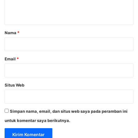
n
t
a
r
Nama
*
*
Email
*
Situs Web
Simpan nama, email, dan situs web saya pada peramban ini
untuk komentar saya berikutnya.