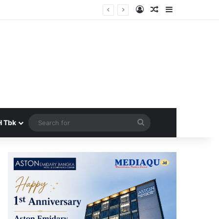
Log In
Random Article
Sidebar
Search
H Tbk
for