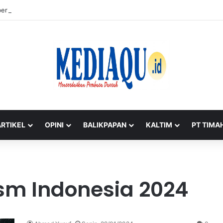
ernur, Menteri Wihaji Pantau Langsung Upaya Cegah Stunting di Babel
ARTIKEL
OPINI
BALIKPAPAN
KALTIM
PT TIMA
sm Indonesia 2024