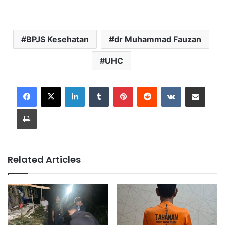
BPJS Kesehatan
dr Muhammad Fauzan
UHC
LinkedIn
Tumblr
Pinterest
Reddit
VKontakte
Share via Email
Print
Related Articles