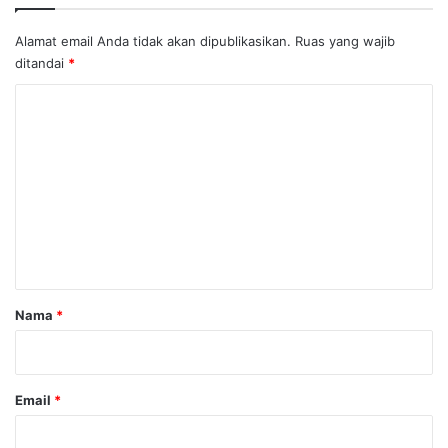
Alamat email Anda tidak akan dipublikasikan.
Ruas yang wajib
ditandai
*
K
o
m
e
n
t
a
r
Nama
*
*
Email
*