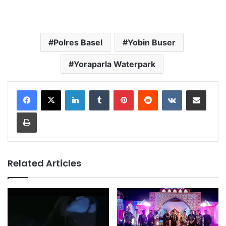
Polres Basel
Yobin Buser
Yoraparla Waterpark
LinkedIn
Tumblr
Pinterest
Reddit
VKontakte
Share via Email
Print
Related Articles