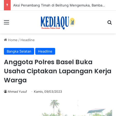
Aksi Penambang Timah di Belitung Mengemuka, Bambang Patijaya Dorong Perpres Segera Terbit
Menu
Se
Home
/
Headline
Bangka Selatan
Headline
Anggota Polres Basel Buka
Usaha Ciptakan Lapangan Kerja
Warga
Ahmad Yusuf
Kamis, 09/03/2023