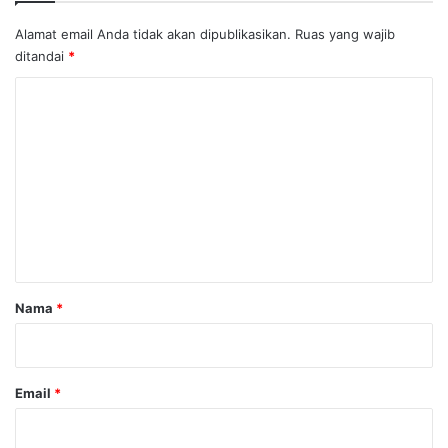
Alamat email Anda tidak akan dipublikasikan.
Ruas yang wajib
ditandai
*
K
o
m
e
n
t
a
r
Nama
*
*
Email
*