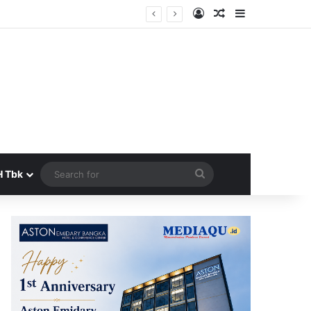
Log In
Random Article
Sidebar
Search
H Tbk
for