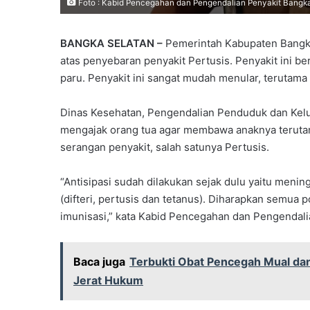
Foto : Kabid Pencegahan dan Pengendalian Penyakit Bangka
BANGKA SELATAN –
Pemerintah Kabupaten Bangka 
atas penyebaran penyakit Pertusis. Penyakit ini be
paru. Penyakit ini sangat mudah menular, terutam
Dinas Kesehatan, Pengendalian Penduduk dan Kelu
mengajak orang tua agar membawa anaknya teruta
serangan penyakit, salah satunya Pertusis.
“Antisipasi sudah dilakukan sejak dulu yaitu meni
(difteri, pertusis dan tetanus). Diharapkan semua
imunisasi,” kata Kabid Pencegahan dan Pengendalia
Baca juga
Terbukti Obat Pencegah Mual dan 
Jerat Hukum