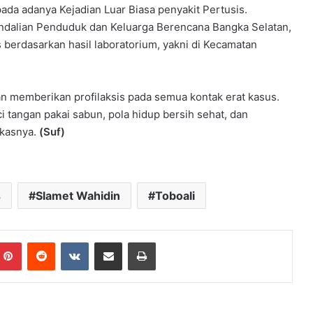
da adanya Kejadian Luar Biasa penyakit Pertusis.
endalian Penduduk dan Keluarga Berencana Bangka Selatan,
s berdasarkan hasil laboratorium, yakni di Kecamatan
n memberikan profilaksis pada semua kontak erat kasus.
i tangan pakai sabun, pola hidup bersih sehat, dan
gkasnya.
(Suf)
s
Slamet Wahidin
Toboali
mblr
Pinterest
Reddit
VKontakte
Share via Email
Print