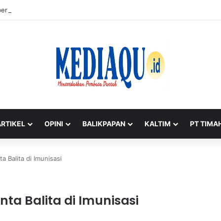
ernur, Menteri Wihaji Pantau Langsung Upaya Cegah Stunting di Babel
ARTIKEL
OPINI
BALIKPAPAN
KALTIM
PT TIMA
a Balita di Imunisasi
nta Balita di Imunisasi