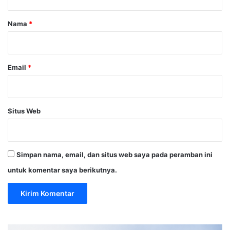
a
r
Nama
*
*
Email
*
Situs Web
Simpan nama, email, dan situs web saya pada peramban ini
untuk komentar saya berikutnya.