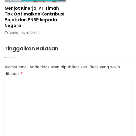
Genjot Kinerja, PT Timah
Tbk Optimalkan Kontribusi
Pajak dan PNBP kepada
Negara
Senin, 16/10/2023
Tinggalkan Balasan
Alamat email Anda tidak akan dipublikasikan.
Ruas yang wajib
ditandai
*
K
o
m
e
n
t