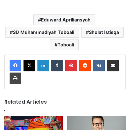
Eduward Apriliansyah
SD Muhammadiyah Toboali
Sholat Istisqa
Toboali
LinkedIn
Tumblr
Pinterest
Reddit
VKontakte
Share via Email
Print
Related Articles