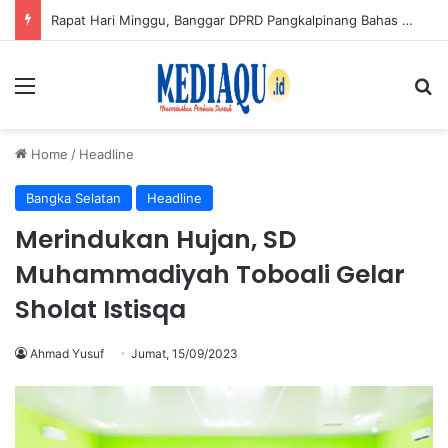
Bukan Seleksi Terbuka, Ini 3 Calon Sekda Babel: Fery Afriyanto, Tarmin dan Darlan
Menu
Se
Home
/
Headline
Bangka Selatan
Headline
Merindukan Hujan, SD
Muhammadiyah Toboali Gelar
Sholat Istisqa
Ahmad Yusuf
Jumat, 15/09/2023