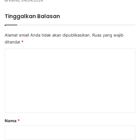
Kamis, 04/04/2024
Tinggalkan Balasan
Alamat email Anda tidak akan dipublikasikan.
Ruas yang wajib
ditandai
*
K
o
m
e
n
t
a
r
Nama
*
*