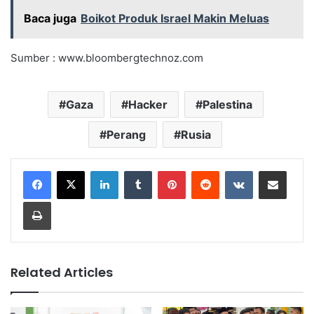
Baca juga
Boikot Produk Israel Makin Meluas
Sumber : www.bloombergtechnoz.com
Gaza
Hacker
Palestina
Perang
Rusia
LinkedIn
Tumblr
Pinterest
Reddit
VKontakte
Share via Email
Print
Related Articles