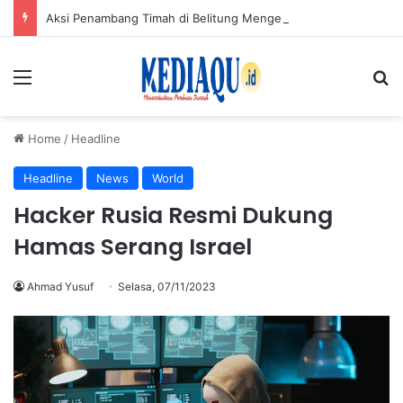
Aksi Penambang Timah di Belitung Mengemuka, Bambang Patijaya Dorong Perpres Segera Terbit
Menu
Se
Home
/
Headline
Headline
News
World
Hacker Rusia Resmi Dukung
Hamas Serang Israel
Ahmad Yusuf
Selasa, 07/11/2023