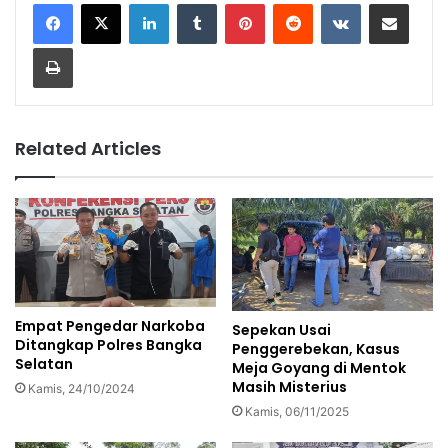
LinkedIn
Tumblr
Pinterest
Reddit
VKontakte
Share via Email
Print
Related Articles
Empat Pengedar Narkoba
Sepekan Usai
Ditangkap Polres Bangka
Penggerebekan, Kasus
Selatan
Meja Goyang di Mentok
Masih Misterius
Kamis, 24/10/2024
Kamis, 06/11/2025