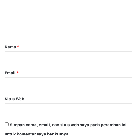
e
n
t
a
r
Nama
*
*
Email
*
Situs Web
Simpan nama, email, dan situs web saya pada peramban ini
untuk komentar saya berikutnya.