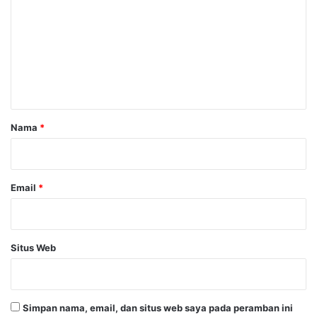
m
e
n
t
a
r
Nama
*
*
Email
*
Situs Web
Simpan nama, email, dan situs web saya pada peramban ini