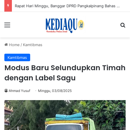
Bukan Seleksi Terbuka, Ini 3 Calon Sekda Babel: Fery Afriyanto, Tarmin dan Darlan
Menu
Se
Home
/
Kamtibmas
Kamtibmas
Modus Baru Selundupkan Timah
dengan Label Sagu
Ahmad Yusuf
Minggu, 03/08/2025