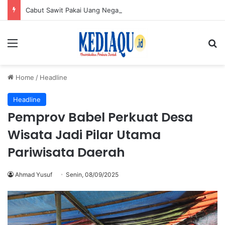
Cabut Sawit Pakai Uang Negara? Petani Serdang: Jangan Ada Persekongkolan
Menu
Se
Home
/
Headline
Headline
Pemprov Babel Perkuat Desa
Wisata Jadi Pilar Utama
Pariwisata Daerah
Ahmad Yusuf
Senin, 08/09/2025