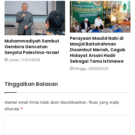
Perayaan Maulid Nabi di
Muhammadiyah Sambut
Masjid Baitulrahman
Gembira Gencatan
Disambut Meriah, Cagub
Senjata Palestina-Israel
Hidayat Arsani Hadir
Jumat, 17/01/2025
Sebagai Tamu Istimewa
Minggu, 29/09/2024
Tinggalkan Balasan
Alamat email Anda tidak akan dipublikasikan.
Ruas yang wajib
ditandai
*
K
o