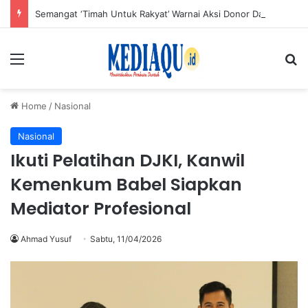
Semangat ‘Timah Untuk Rakyat’ Warnai Aksi Donor Darah HUT ke-50 PT Timah di Jakarta
Menu
Se
Home
/
Nasional
Nasional
Ikuti Pelatihan DJKI, Kanwil
Kemenkum Babel Siapkan
Mediator Profesional
Ahmad Yusuf
Sabtu, 11/04/2026