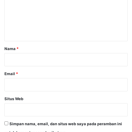
m
e
n
t
a
r
Nama
*
*
Email
*
Situs Web
Simpan nama, email, dan situs web saya pada peramban ini