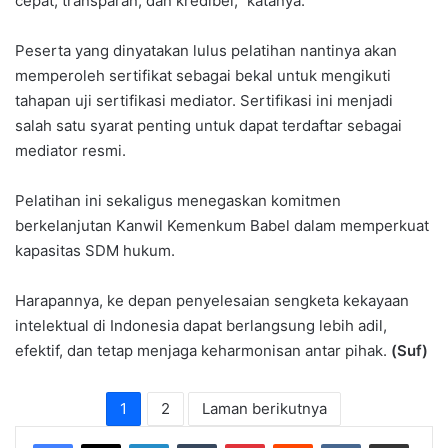
cepat, transparan, dan kredibel,” katanya.
Peserta yang dinyatakan lulus pelatihan nantinya akan
memperoleh sertifikat sebagai bekal untuk mengikuti
tahapan uji sertifikasi mediator. Sertifikasi ini menjadi
salah satu syarat penting untuk dapat terdaftar sebagai
mediator resmi.
Pelatihan ini sekaligus menegaskan komitmen
berkelanjutan Kanwil Kemenkum Babel dalam memperkuat
kapasitas SDM hukum.
Harapannya, ke depan penyelesaian sengketa kekayaan
intelektual di Indonesia dapat berlangsung lebih adil,
efektif, dan tetap menjaga keharmonisan antar pihak.
(Suf)
1
2
Laman berikutnya
LinkedIn
Tumblr
Pinterest
Reddit
VKontakte
Share via Email