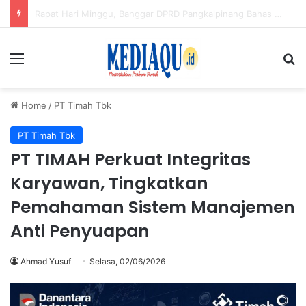
Bukan Seleksi Terbuka, Ini 3 Calon Sekda Babel: Fery Afriyanto, Tarmin dan Darlan
Menu
Se
Home
/
PT Timah Tbk
PT Timah Tbk
PT TIMAH Perkuat Integritas
Karyawan, Tingkatkan
Pemahaman Sistem Manajemen
Anti Penyuapan
Ahmad Yusuf
Selasa, 02/06/2026