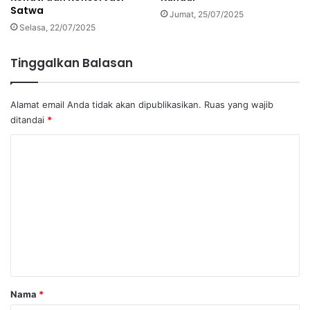
Satwa
Jumat, 25/07/2025
Selasa, 22/07/2025
Tinggalkan Balasan
Alamat email Anda tidak akan dipublikasikan.
Ruas yang wajib
ditandai
*
K
o
m
e
n
t
a
r
Nama
*