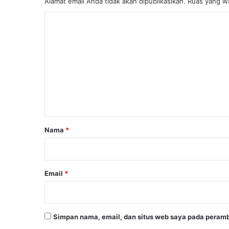
Alamat email Anda tidak akan dipublikasikan.
Ruas yang wa
K
o
m
e
n
t
a
r
Nama
*
*
Email
*
Simpan nama, email, dan situs web saya pada peramb