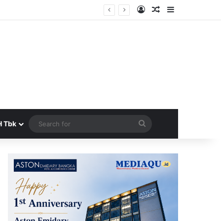
Log In
Random Article
Sidebar
Search
H Tbk
for