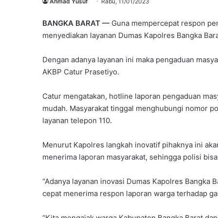
Ahmad Yusuf
Rabu, 11/01/2023
BANGKA BARAT —
Guna mempercepat respon pena
menyediakan layanan Dumas Kapolres Bangka Bara
Dengan adanya layanan ini maka pengaduan masyara
AKBP Catur Prasetiyo.
Catur mengatakan, hotline laporan pengaduan masy
mudah. Masyarakat tinggal menghubungi nomor pon
layanan telepon 110.
Menurut Kapolres langkah inovatif pihaknya ini a
menerima laporan masyarakat, sehingga polisi bisa
“Adanya layanan inovasi Dumas Kapolres Bangka Ba
cepat menerima respon laporan warga terhadap ga
“Kita mengajak warga Kabupaten Bangka Barat da