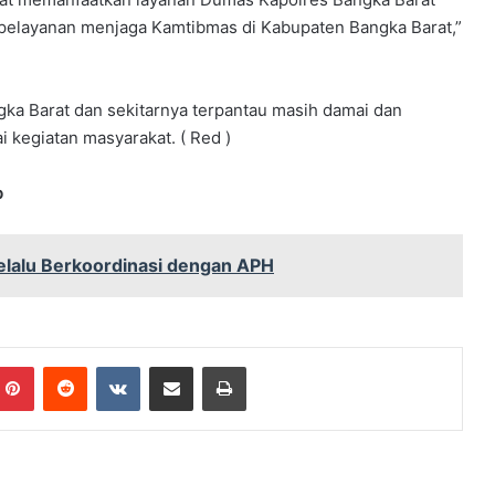
pelayanan menjaga Kamtibmas di Kabupaten Bangka Barat,”
ngka Barat dan sekitarnya terpantau masih damai dan
 kegiatan masyarakat. ( Red )
p
 Selalu Berkoordinasi dengan APH
mblr
Pinterest
Reddit
VKontakte
Share via Email
Print