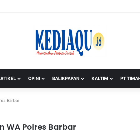
rsangka di Balik 52,5 Ton Pasir Timah Ilegal Belitung
ARTIKEL
OPINI
BALIKPAPAN
KALTIM
PT TIMA
res Barbar
an WA Polres Barbar