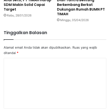
Andi Seto, PT TIMAH Harap
Dian Tantra Belitung
SDM Makin Solid Capai
Berkembang Berkat
Target
Dukungan Rumah BUMN PT
TIMAH
Rabu, 28/01/2026
Minggu, 05/04/2026
Tinggalkan Balasan
Alamat email Anda tidak akan dipublikasikan.
Ruas yang wajib
ditandai
*
K
o
m
e
n
t
a