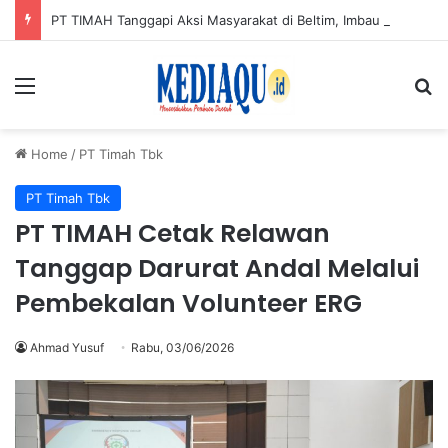
PT TIMAH Tanggapi Aksi Masyarakat di Beltim, Imbau Jaga Kondusifitas
Menu
Se
Home
/
PT Timah Tbk
PT Timah Tbk
PT TIMAH Cetak Relawan
Tanggap Darurat Andal Melalui
Pembekalan Volunteer ERG
Ahmad Yusuf
Rabu, 03/06/2026