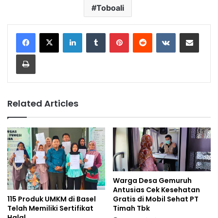
Toboali
LinkedIn
Tumblr
Pinterest
Reddit
VKontakte
Share via Email
Print
Related Articles
Warga Desa Gemuruh
Antusias Cek Kesehatan
Gratis di Mobil Sehat PT
115 Produk UMKM di Basel
Timah Tbk
Telah Memiliki Sertifikat
Halal