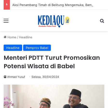
Aksi Penambang Timah di Belitung Mengemuka, Bambang Patijaya Dorong Perpres Segera Terbit
Menu
Se
Home
/
Headline
Headline
Pemprov Babel
Menteri PDTT Turut Promosikan
Potensi Wisata di Babel
Ahmad Yusuf
Selasa, 30/04/2024