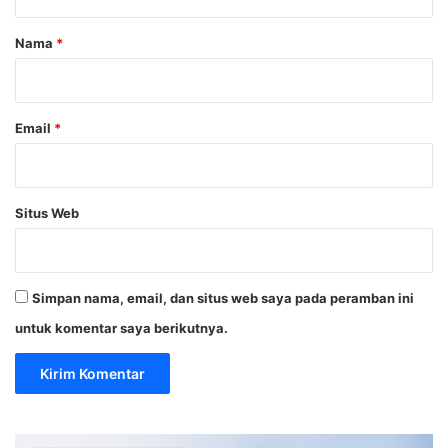
a
r
Nama
*
*
Email
*
Situs Web
Simpan nama, email, dan situs web saya pada peramban ini
untuk komentar saya berikutnya.