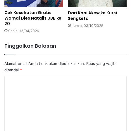
Cek Kesehatan Gratis
Dari Kopi Akew ke Kursi
Warnai Dies Natalis UBB ke
Sengketa
20
Jumat, 03/10/2025
Senin, 13/04/2026
Tinggalkan Balasan
Alamat email Anda tidak akan dipublikasikan.
Ruas yang wajib
ditandai
*
K
o
m
e
n
t