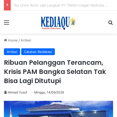
Cabut Sawit Pakai Uang Negara? Petani Serdang: Jangan Ada Persekongkolan
Menu
Se
Home
/
Artikel
Artikel
Catatan Redakasi
Ribuan Pelanggan Terancam,
Krisis PAM Bangka Selatan Tak
Bisa Lagi Ditutupi
Ahmad Yusuf
Minggu, 14/06/2026